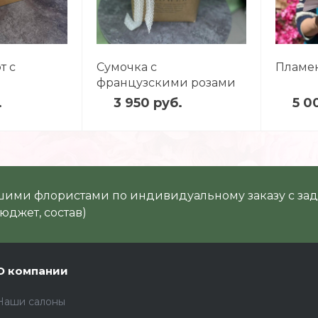
т с
Сумочка с
Пламе
французскими розами
и диантусами
.
3 950 руб.
5 0
шими флористами по индивидуальному заказу с з
юджет, состав)
О компании
Наши салоны