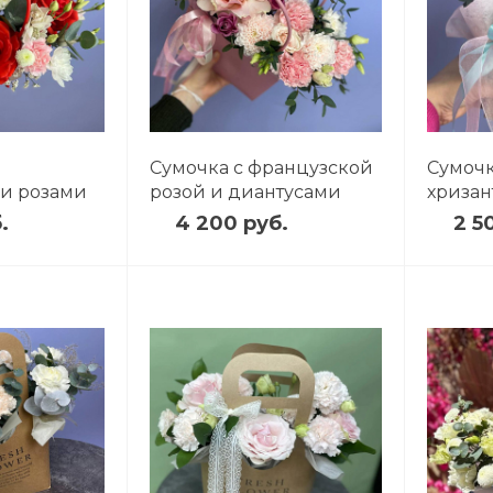
Сумочка с французской
Сумочк
и розами
розой и диантусами
хриза
.
4 200 руб.
2 5