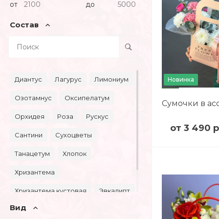
от
до
Состав
Диантус
Лагурус
Лимониум
Новинка
Озотамнус
Оксипелатум
Сумочки в ас
Орхидея
Роза
Рускус
от 3 490 р
Сантини
Сухоцветы
Танацетум
Хлопок
Хризантема
Хризантема кустовая
Эвкалипт
Вид
Эустома