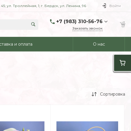
5; ул. Троллейная, 1; г. Бердск, ул. Ленина, 96
Войти
+7 (983) 310-56-76
Заказать звонок
+7 (983) 310-56-76
ставка и оплата
О нас
г. Новосибирск, ул.
Октябрьская, 45
ПН-ВС: 09:00-21:00
+7 (913) 726-17-19
г. Новосибирск, ул.
Троллейная, 1
ПН-ВС: 09:00-21:00
Сортировка
+7 (993) 010-03-53
г. Бердск, ул. Ленина, 96
ПН-ВС: 09:00-21:00